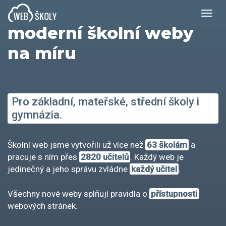
Již 16 let tvoříme
Ote
na
moderní školní weby
na míru
Pro základní, mateřské, střední školy i
gymnázia.
Školní web jsme vytvořili už více než
63 školám
a
pracuje s ním přes
2820 učitelů
. Každý web je
jedinečný a jeho správu zvládne
každý učitel
.
Všechny nové weby splňují pravidla o
přístupnosti
webových stránek.