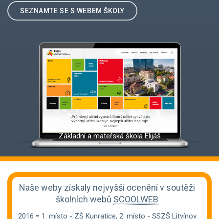
SEZNAMTE SE S WEBEM ŠKOLY
Základní a mateřská škola Elijáš
Naše weby získaly nejvyšší ocenění v soutěži
školních webů
SCOOLWEB
2016 = 1. místo -
ZŠ Kunratice
, 2. místo -
SSZŠ Litvínov