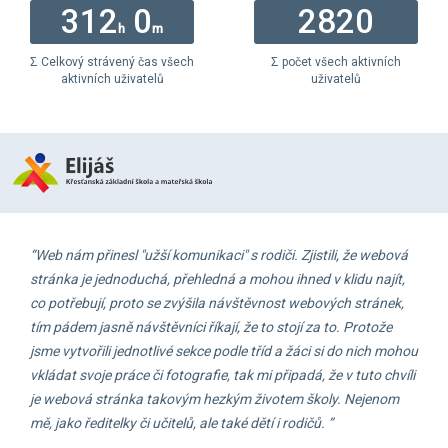
312
0
2820
h
m
Σ Celkový strávený čas všech
Σ počet všech aktivních
aktivních uživatelů
uživatelů
“Web nám přinesl "užší komunikaci" s rodiči. Zjistili, že webová
stránka je jednoduchá, přehledná a mohou ihned v klidu najít,
co potřebují, proto se zvýšila návštěvnost webových stránek,
tím pádem jasně návštěvníci říkají, že to stojí za to. Protože
jsme vytvořili jednotlivé sekce podle tříd a žáci si do nich mohou
vkládat svoje práce či fotografie, tak mi připadá, že v tuto chvíli
je webová stránka takovým hezkým životem školy. Nejenom
mě, jako ředitelky či učitelů, ale také dětí i rodičů. ”