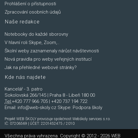
Prohlášení o přístupnosti
Zpracování osobních údajů
Naše redakce
Notebooky do každé sborovny
V hlavní roli Skype, Zoom,..
Školní weby zaznamenaly nárůst návštevnosti
Nová pravidla pro weby veřejných institucí
Jak na přehledné webové stránky?
Kde nás najdete
Kancelář - 3. patro
Sokolovská 266/145 | Praha 8 - Libeň 180 00
Tel:
+420 777 966 705 | +420 737 194 722
Email:
info@web-skoly.cz
Skype:
Podpora školy
Projekt WEB ŠKOLY provozuje společnost Webškoly services s.r.o.
IČ: 07206569 | ÚČET: 2201452475 / 2010
Všechna práva vyhrazena. Copyright © 2012 - 2026 WEB