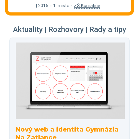
| 2015 = 1. místo -
ZŠ Kunratice
Aktuality | Rozhovory | Rady a tipy
Nový web a identita Gymnázia
Na Zatlance