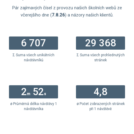
Pár zajímavých čísel z provozu našich školních webů ze
včerejšího dne (
7.8.26
) a názory našich klientů.
6 707
29 368
Σ Suma všech unikátních
Σ Suma všech prohlednutých
návštěvníků
stránek
2
52
4,8
m
s
ø Průměrná délka návštěvy 1
ø Počet zobrazených stránek
návštěvníka
při 1 návštěvě